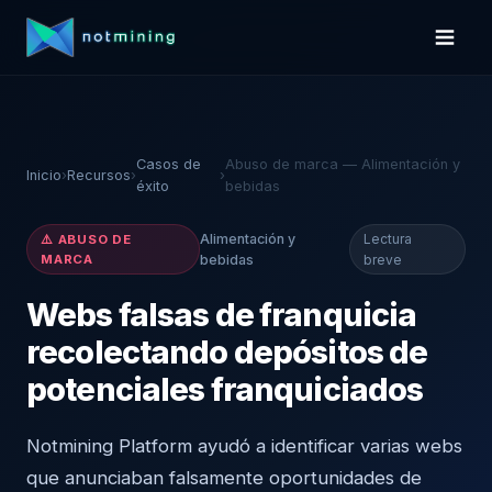
Casos de
Abuso de marca — Alimentación y
Inicio
›
Recursos
›
›
éxito
bebidas
Alimentación y
Lectura
⚠️ ABUSO DE
MARCA
bebidas
breve
Webs falsas de franquicia
recolectando depósitos de
potenciales franquiciados
Notmining Platform ayudó a identificar varias webs
que anunciaban falsamente oportunidades de